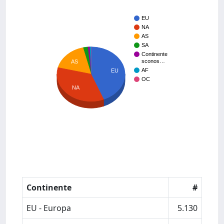
EU
NA
AS
SA
Continente
sconos…
AS
AF
EU
OC
NA
Continente
#
EU - Europa
5.130