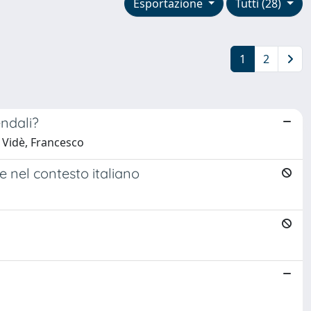
Esportazione
Tutti (28)
1
2
endali?
; Vidè, Francesco
e nel contesto italiano