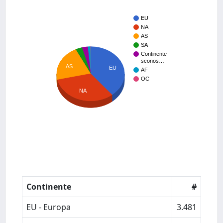
EU
NA
AS
SA
Continente
sconos…
AS
EU
AF
OC
NA
Continente
#
EU - Europa
3.481