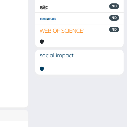
ND
ND
ND
social impact