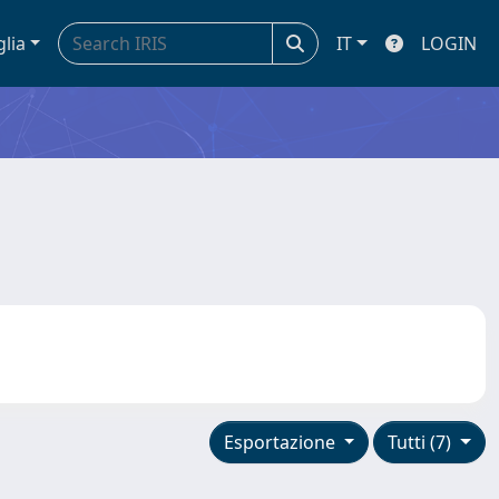
glia
IT
LOGIN
Esportazione
Tutti (7)