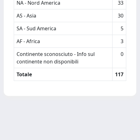
NA - Nord America
33
AS - Asia
30
SA - Sud America
5
AF - Africa
3
Continente sconosciuto - Info sul
0
continente non disponibili
Totale
117
Powered by
IRIS
-
about IRIS
-
Utilizzo dei cookie
-
Privacy
Copyright © 2026