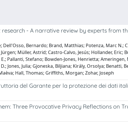
t research - A narrative review by experts from 
e; Dell'Osso, Bernardo; Brand, Matthias; Potenza, Marc N.; C
 Jürgen; Müller, Astrid; Castro-Calvo, Jesús; Hollander, Eric;
Jon E.; Pallanti, Stefano; Bowden-Jones, Henrietta; Ameringen,
.; Jones, Julia; Gjoneska, Biljiana; Király, Orsolya; Benatti, 
e, Maèva; Hall, Thomas; Griffiths, Morgan; Zohar, Joseph
’istruttoria del Garante per la protezione dei dati 
hem: Three Provocative Privacy Reflections on T