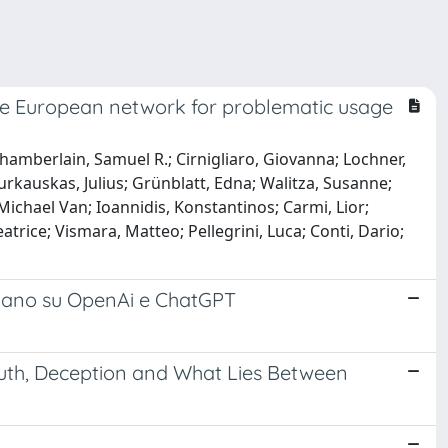
the European network for problematic usage
hamberlain, Samuel R.; Cirnigliaro, Giovanna; Lochner,
 Burkauskas, Julius; Grünblatt, Edna; Walitza, Susanne;
 Michael Van; Ioannidis, Konstantinos; Carmi, Lior;
Beatrice; Vismara, Matteo; Pellegrini, Luca; Conti, Dario;
italiano su OpenAi e ChatGPT
ruth, Deception and What Lies Between