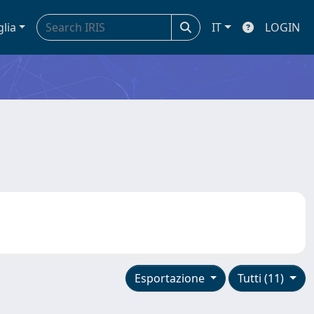
glia
IT
LOGIN
Esportazione
Tutti (11)