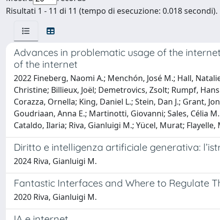
Risultati 1 - 11 di 11 (tempo di esecuzione: 0.018 secondi).
Advances in problematic usage of the interne
of the internet
2022 Fineberg, Naomi A.; Menchón, José M.; Hall, Natali
Christine; Billieux, Joël; Demetrovics, Zsolt; Rumpf, Hans
Corazza, Ornella; King, Daniel L.; Stein, Dan J.; Grant, 
Goudriaan, Anna E.; Martinotti, Giovanni; Sales, Célia M. D
Cataldo, Ilaria; Riva, Gianluigi M.; Yücel, Murat; Flayell
Diritto e intelligenza artificiale generativa: l
2024 Riva, Gianluigi M.
Fantastic Interfaces and Where to Regulate T
2020 Riva, Gianluigi M.
IA e internet