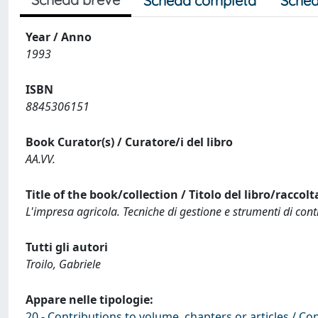
Scheda completa
Sched
Year / Anno
1993
ISBN
8845306151
Book Curator(s) / Curatore/i del libro
AA.VV.
Title of the book/collection / Titolo del libro/raccolt
L'impresa agricola. Tecniche di gestione e strumenti di con
Tutti gli autori
Troilo, Gabriele
Appare nelle tipologie:
20 - Contributions to volume, chapters or articles / Con