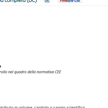
a completa (DC)
a
trollo nel quadro della normativa CEE
tributo in volume, capitolo o saggio scientifico