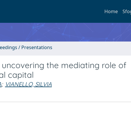
Home
Sfo
ceedings / Presentations
 uncovering the mediating role of
al capital
A
;
VIANELLO, SILVIA