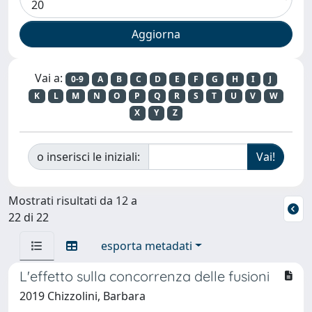
Vai a:
0-9
A
B
C
D
E
F
G
H
I
J
K
L
M
N
O
P
Q
R
S
T
U
V
W
X
Y
Z
o inserisci le iniziali:
Mostrati risultati da 12 a
22 di 22
esporta metadati
L'effetto sulla concorrenza delle fusioni
2019 Chizzolini, Barbara