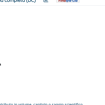
a completa (DC)
a
tributo in volume, capitolo o saggio scientifico