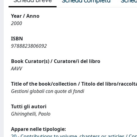
Scheda completa
Sched
Year / Anno
2000
ISBN
9788823806092
Book Curator(s) / Curatore/i del libro
AAVV
Title of the book/collection / Titolo del libro/raccolt
Gestioni globali con quote di fondi
Tutti gli autori
Ghiringhelli, Paolo
Appare nelle tipologie:
20 - Contributions to volume, chapters or articles / Con