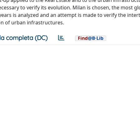
et-up applied to the Real Estate and to the urban infrastruct
necessary to verify its evolution. Milan is chosen, the most gl
20 years is analyzed and an attempt is made to verify the inte
n of urban infrastructures.
a completa (DC)