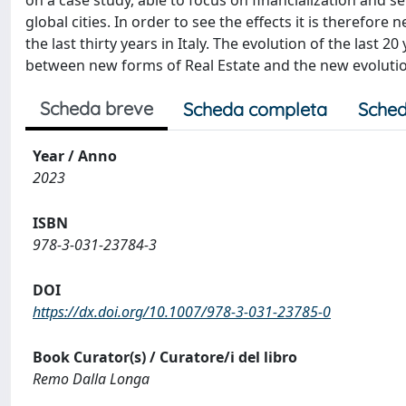
on a case study, able to focus on financialization and s
global cities. In order to see the effects it is therefore 
the last thirty years in Italy. The evolution of the last 
between new forms of Real Estate and the new evolutio
Scheda breve
Scheda completa
Sched
Year / Anno
2023
ISBN
978-3-031-23784-3
DOI
https://dx.doi.org/10.1007/978-3-031-23785-0
Book Curator(s) / Curatore/i del libro
Remo Dalla Longa