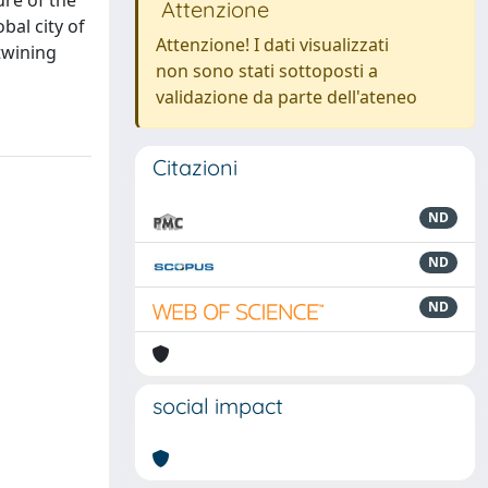
ure of the
Attenzione
obal city of
Attenzione! I dati visualizzati
rtwining
non sono stati sottoposti a
validazione da parte dell'ateneo
Citazioni
ND
ND
ND
social impact