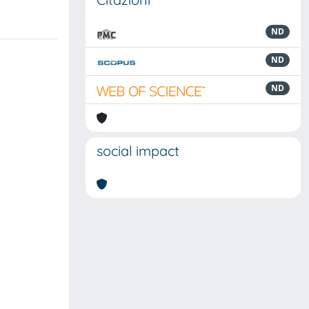
ND
ND
ND
social impact