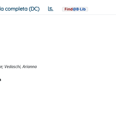
a completa (DC)
te; Vedaschi, Arianna
a