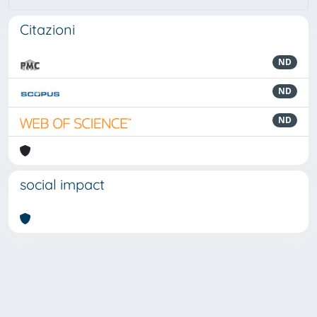
Citazioni
ND
ND
ND
social impact
Powered by
IRIS
-
about IRIS
-