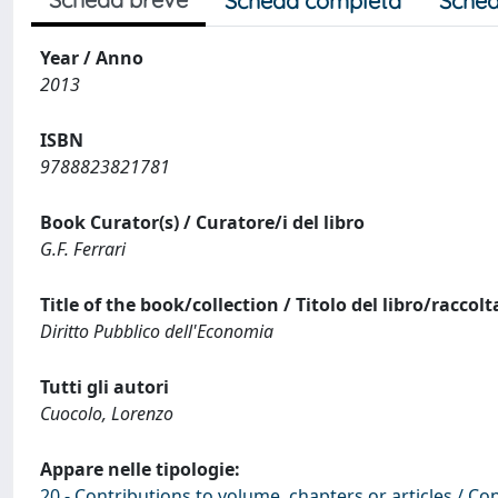
Scheda completa
Sched
Year / Anno
2013
ISBN
9788823821781
Book Curator(s) / Curatore/i del libro
G.F. Ferrari
Title of the book/collection / Titolo del libro/raccolt
Diritto Pubblico dell'Economia
Tutti gli autori
Cuocolo, Lorenzo
Appare nelle tipologie:
20 - Contributions to volume, chapters or articles / Con