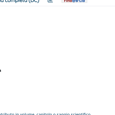
a completa (DC)
a
tributo in volume, capitolo o saggio scientifico