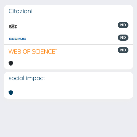
Citazioni
ND
ND
ND
social impact
Powered by
IRIS
-
about IRIS
-
Utilizzo dei cookie
-
Privacy
Copyright © 2026