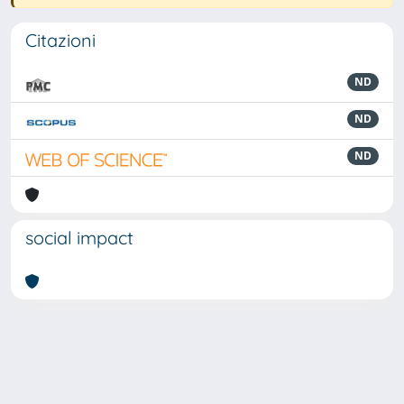
Citazioni
ND
ND
ND
social impact
Powered by
IRIS
-
about IRIS
-