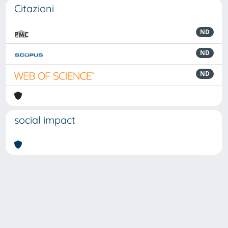
Citazioni
ND
ND
ND
social impact
Powered by
IRIS
-
about IRIS
-
Utilizzo dei cookie
-
Privacy
Copyright © 2026