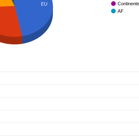
Continent
EU
AF
A