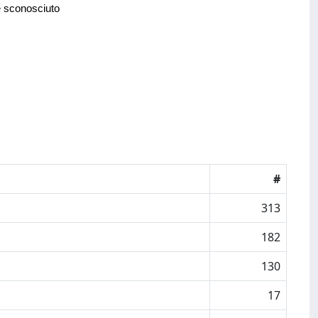
e sconosciuto
#
313
182
130
17