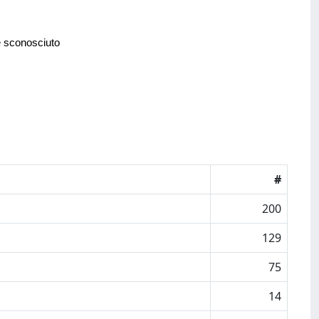
e sconosciuto
#
200
129
75
14