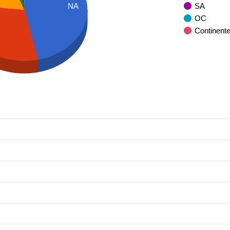
SA
NA
OC
Continent