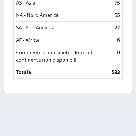
AS - Asia
75
NA - Nord America
55
SA - Sud America
22
AF - Africa
6
Continente sconosciuto - Info sul
0
continente non disponibili
Totale
533
Powered by
IRIS
-
about IRIS
-
Utilizzo dei cookie
-
Privacy
Copyright © 2026