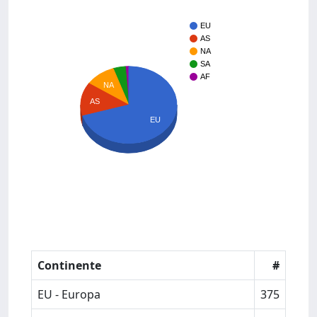
EU
AS
NA
SA
AF
NA
AS
EU
Continente
#
EU - Europa
375