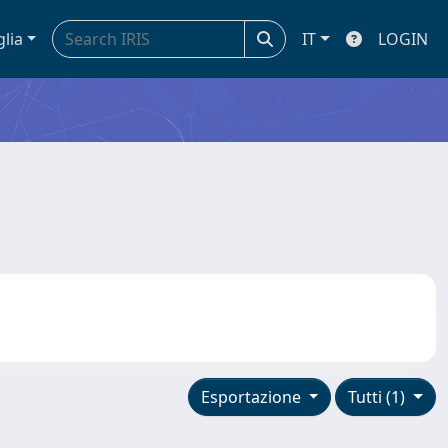
glia
IT
LOGIN
Esportazione
Tutti (1)