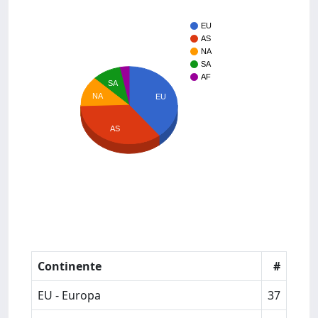
EU
AS
NA
SA
AF
SA
NA
EU
AS
Continente
#
EU - Europa
37