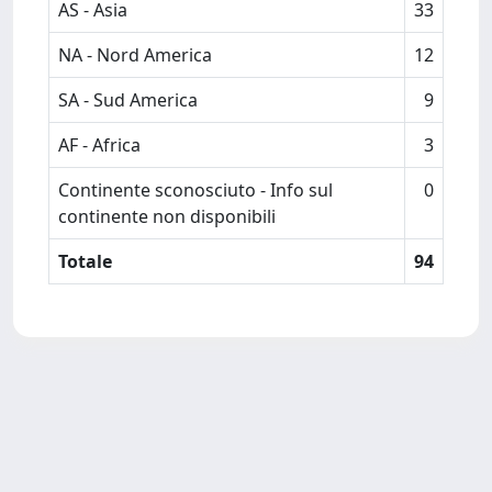
AS - Asia
33
NA - Nord America
12
SA - Sud America
9
AF - Africa
3
Continente sconosciuto - Info sul
0
continente non disponibili
Totale
94
Powered by
IRIS
-
about IRIS
-
Utilizzo dei cookie
-
Privacy
Copyright © 2026