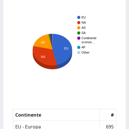
EU
NA
AS
SA
Continente
sconos…
AS
AF
EU
Other
NA
Continente
#
EU - Europa
695