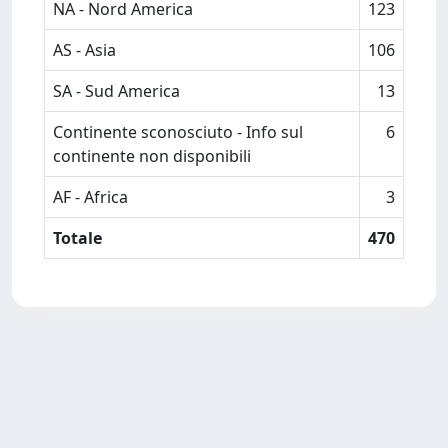
NA - Nord America
123
AS - Asia
106
SA - Sud America
13
Continente sconosciuto - Info sul
6
continente non disponibili
AF - Africa
3
Totale
470
Powered by
IRIS
-
about IRIS
-
Utilizzo dei cookie
-
Privacy
Copyright © 2026