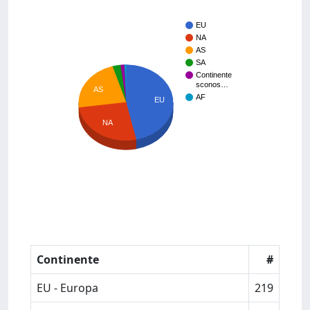
EU
NA
AS
SA
Continente
sconos…
AS
AF
EU
NA
Continente
#
EU - Europa
219