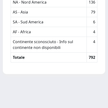
NA - Nord America
136
AS - Asia
79
SA - Sud America
6
AF - Africa
4
Continente sconosciuto - Info sul
4
continente non disponibili
Totale
792
Powered by
IRIS
-
about IRIS
-
Utilizzo dei cookie
-
Privacy
Copyright © 2026