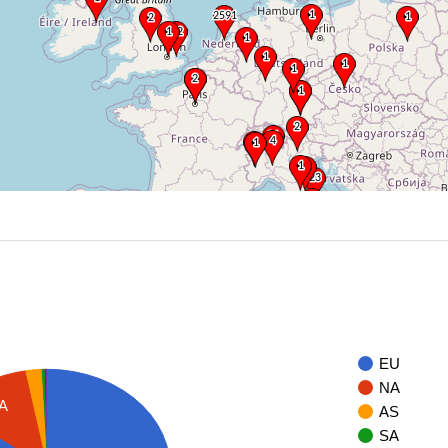
EU
NA
A
AS
SA