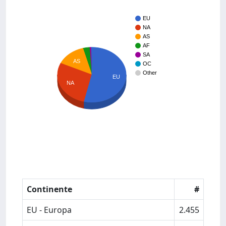
EU
NA
AS
AF
SA
AS
OC
Other
EU
NA
Continente
#
EU - Europa
2.455