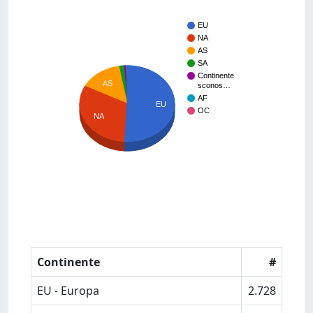
EU
NA
AS
SA
Continente
AS
sconos…
AF
EU
OC
NA
Continente
#
EU - Europa
2.728