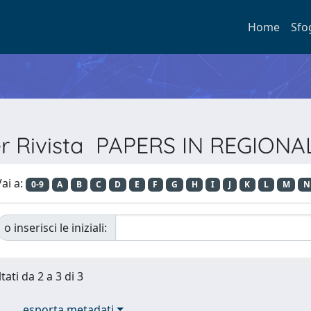
Home
Sfo
er Rivista PAPERS IN REGION
ai a:
0-9
A
B
C
D
E
F
G
H
I
J
K
L
M
N
o inserisci le iniziali:
tati da 2 a 3 di 3
esporta metadati