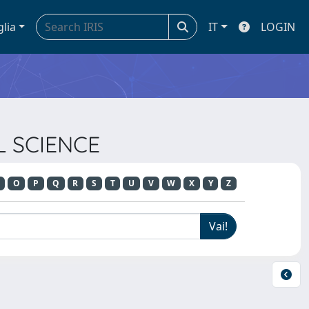
glia
IT
LOGIN
AL SCIENCE
O
P
Q
R
S
T
U
V
W
X
Y
Z