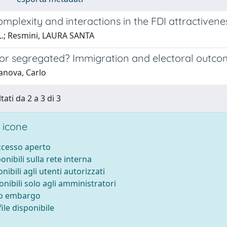
omplexity and interactions in the FDI attractivene
 L.; Resmini, LAURA SANTA
 or segregated? Immigration and electoral outco
anova, Carlo
tati da 2 a 3 di 3
 icone
accesso aperto
ponibili sulla rete interna
onibili agli utenti autorizzati
onibili solo agli amministratori
to embargo
ile disponibile