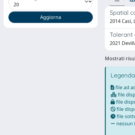
Spatial c
2014 Casi,
Tolerant
2021 Devill
Mostrati risul
Legenda
file ad 
file dis
file disp
file disp
file sot
nessun f