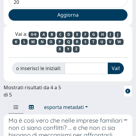
Vai a:
0-9
A
B
C
D
E
F
G
H
I
J
K
L
M
N
O
P
Q
R
S
T
U
V
W
X
Y
Z
o inserisci le iniziali:
Mostrati risultati da 4 a 5
di 5
esporta metadati
Ma è così vero che nelle imprese familiari
non ci siano conflitti? … e che non ci sia
bisogno di meccanismi per affrontarli