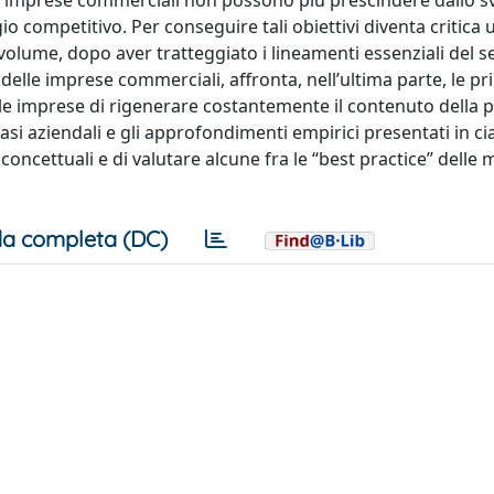
 le imprese commerciali non possono più prescindere dallo s
o competitivo. Per conseguire tali obiettivi diventa critica 
volume, dopo aver tratteggiato i lineamenti essenziali del s
lle imprese commerciali, affronta, nell’ultima parte, le pri
e imprese di rigenerare costantemente il contenuto della 
casi aziendali e gli approfondimenti empirici presentati in c
oncettuali e di valutare alcune fra le “best practice” delle m
a completa (DC)