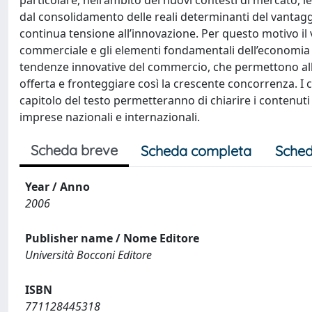
particolare, nell'ambito dei nuovi contesti di mercato,
dal consolidamento delle reali determinanti del vantaggi
continua tensione all’innovazione. Per questo motivo il 
commerciale e gli elementi fondamentali dell’economia de
tendenze innovative del commercio, che permettono all
offerta e fronteggiare così la crescente concorrenza. I 
capitolo del testo permetteranno di chiarire i contenuti c
imprese nazionali e internazionali.
Scheda breve
Scheda completa
Sched
Year / Anno
2006
Publisher name / Nome Editore
Università Bocconi Editore
ISBN
771128445318