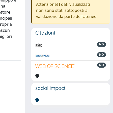
viluppo e
Attenzione! I dati visualizzati
una
non sono stati sottoposti a
ettore
validazione da parte dell'ateneo
ncipali
propria
iascun
Citazioni
igliori
ND
ND
ND
social impact