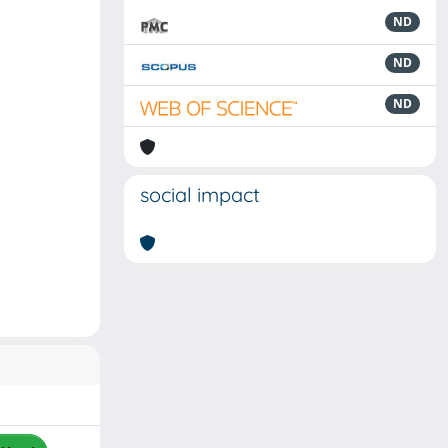
ND
ND
ND
social impact