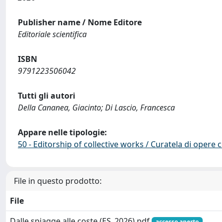
Publisher name / Nome Editore
Editoriale scientifica
ISBN
9791223506042
Tutti gli autori
Della Cananea, Giacinto; Di Lascio, Francesca
Appare nelle tipologie:
50 - Editorship of collective works / Curatela di opere 
File in questo prodotto:
File
Dalle spiagge alle coste (ES_2026).pdf
accesso aperto