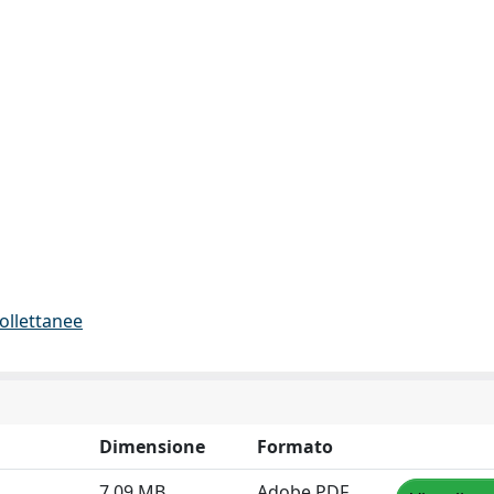
collettanee
Dimensione
Formato
7.09 MB
Adobe PDF