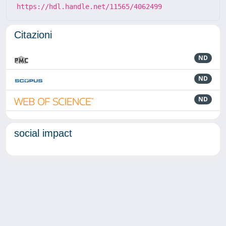
https://hdl.handle.net/11565/4062499
Citazioni
ND
ND
ND
social impact
Powered by
IRIS
-
about IRIS
-
Utilizzo dei cookie
-
Privacy
Copyright © 2026