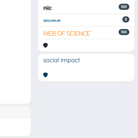
ND
0
ND
social impact