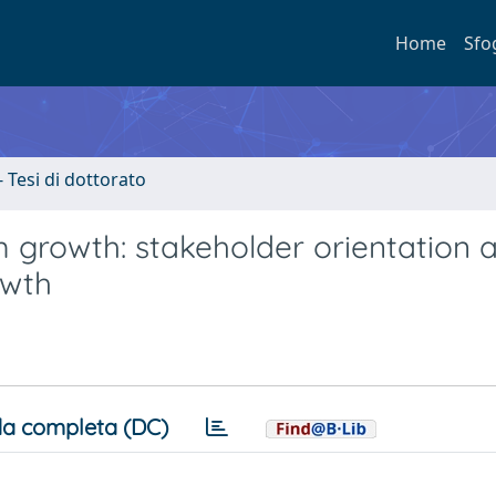
Home
Sfo
- Tesi di dottorato
m growth: stakeholder orientation 
owth
a completa (DC)