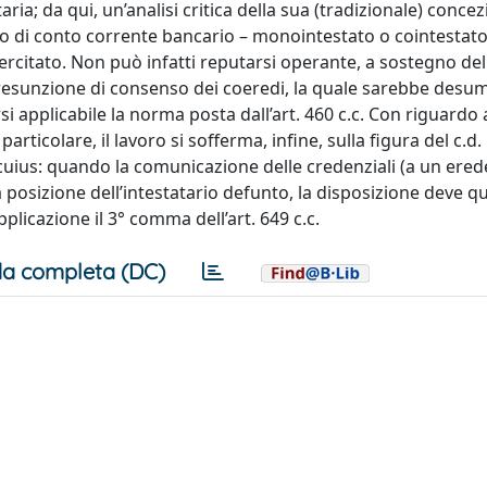
ria; da qui, un’analisi critica della sua (tradizionale) conce
so di conto corrente bancario – monointestato o cointestato –
sercitato. Non può infatti reputarsi operante, a sostegno del
presunzione di consenso dei coeredi, la quale sarebbe desum
rsi applicabile la norma posta dall’art. 460 c.c. Con riguardo
particolare, il lavoro si sofferma, infine, sulla figura del c.d.
cuius: quando la comunicazione delle credenziali (a un ered
ia posizione dell’intestatario defunto, la disposizione deve qu
plicazione il 3° comma dell’art. 649 c.c.
a completa (DC)