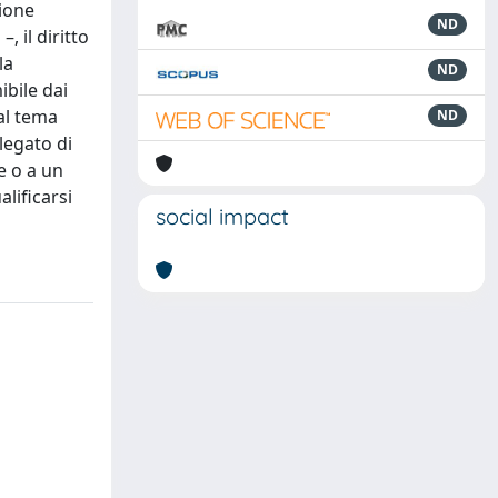
zione
ND
, il diritto
la
ND
ibile dai
 al tema
ND
 legato di
e o a un
alificarsi
social impact