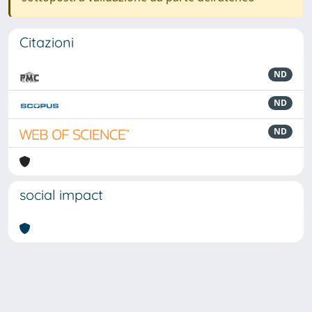
Citazioni
ND
ND
ND
social impact