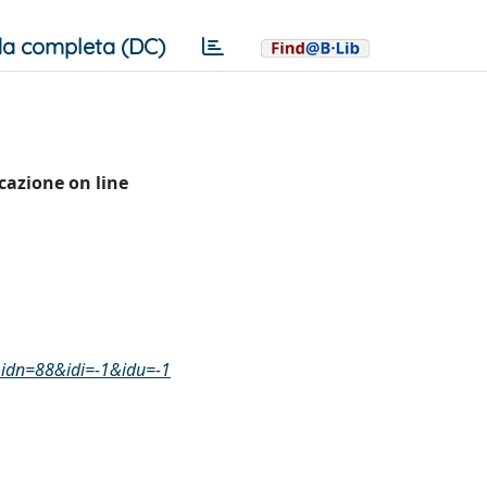
a completa (DC)
icazione on line
8&idn=88&idi=-1&idu=-1