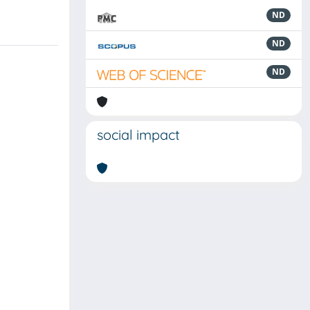
ND
ND
ND
social impact