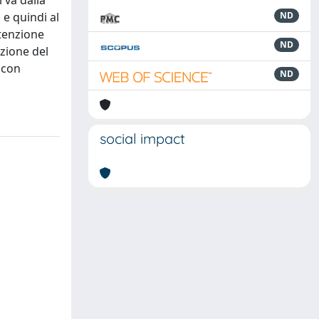
 va dalla
 e quindi al
ND
ttenzione
ND
uzione del
e con
ND
social impact