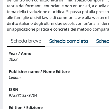
del diritto non condizionata da limiti spazio-temporali
teoria dei formanti, enunciati e non enunciati, a quella de
tema della traduzione giuridica. Si passa poi alla presen
alle famiglie di civil law e di common law e alla western 
diritto italiano degli ultimi due secoli, con un’analisi dei
un’applicazione pratica e concreta del metodo compara
Scheda breve
Scheda completa
Sched
Year / Anno
2022
Publisher name / Nome Editore
Cedam
ISBN
9788813379704
Edition / Edizione