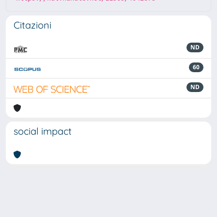
Citazioni
ND
60
ND
social impact
Powered by
IRIS
-
about IRIS
-