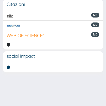
Citazioni
ND
ND
ND
social impact
Powered by
IRIS
-
about IRIS
-
Utilizzo dei cookie
-
Privacy
Copyright © 2026