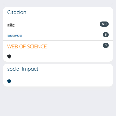
Citazioni
ND
6
3
social impact
Powered by
IRIS
-
about IRIS
-