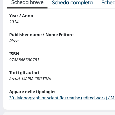
Scheda breve
Scheda completa
Sched
Year / Anno
2014
Publisher name / Nome Editore
Rirea
ISBN
9788866590781
Tutti gli autori
Arcuri, MARIA CRISTINA
Appare nelle tipologie:
30 - Monograph or scientific treatise (edited work) / M