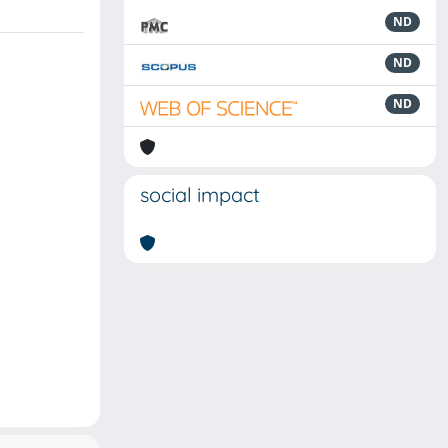
ND
ND
ND
social impact