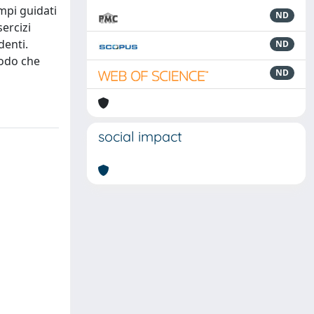
mpi guidati
ND
sercizi
denti.
ND
modo che
ND
social impact