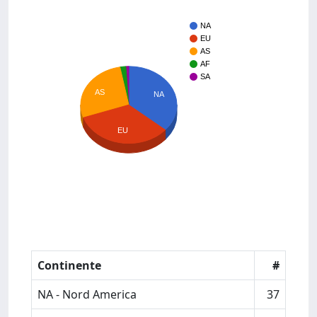
NA
EU
AS
AF
SA
AS
NA
EU
Continente
#
NA - Nord America
37