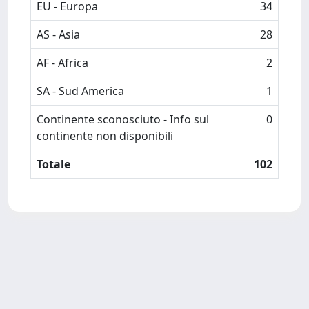
EU - Europa
34
AS - Asia
28
AF - Africa
2
SA - Sud America
1
Continente sconosciuto - Info sul
0
continente non disponibili
Totale
102
Powered by
IRIS
-
about IRIS
-
Utilizzo dei cookie
-
Privacy
Copyright © 2026