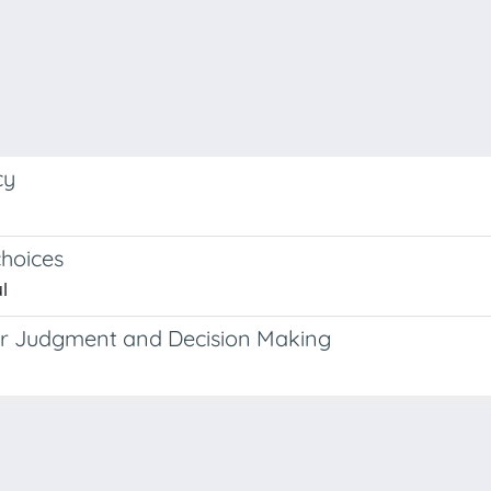
cy
choices
l
er Judgment and Decision Making