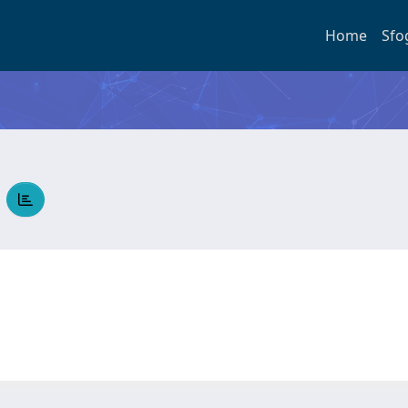
Home
Sfo
R
g