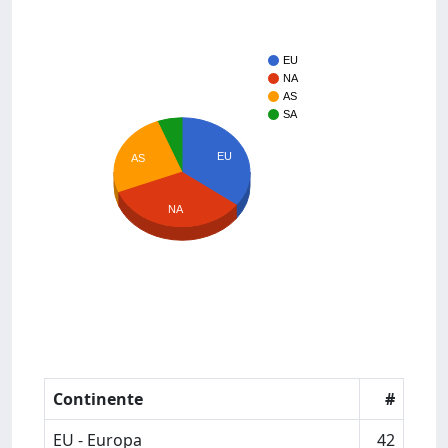
EU
NA
AS
SA
EU
AS
NA
Continente
#
EU - Europa
42