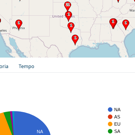
oria
Tempo
NA
AS
EU
SA
NA