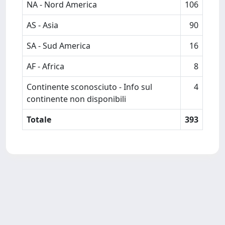
NA - Nord America
106
AS - Asia
90
SA - Sud America
16
AF - Africa
8
Continente sconosciuto - Info sul
4
continente non disponibili
Totale
393
Powered by
IRIS
-
about IRIS
-
Utilizzo dei cookie
-
Privacy
Copyright © 2026