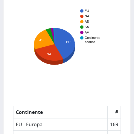
EU
NA
AS
SA
AF
Continente
AS
EU
sconos…
NA
Continente
#
EU - Europa
169